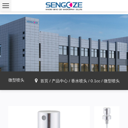
微型喷头
首页
/
产品中心
/
香水喷头
/
0.1cc
/
微型喷头